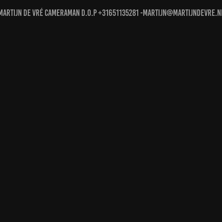
Martijn de Vré Cameraman D.O.P +31651135281 -martijn@martijndevre.n