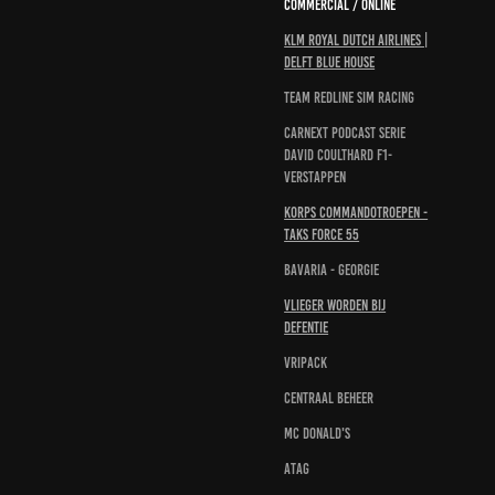
Commercial / Online
KLM Royal Dutch Airlines |
Delft Blue House
Team redline sim racing
Carnext podcast serie
David Coulthard F1-
Verstappen
Korps Commandotroepen -
Taks Force 55
Bavaria - Georgie
Vlieger worden bij
defentie
Vripack
Centraal Beheer
Mc Donald's
Atag