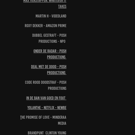
MAX Verstappen: Whatever it
takes
Martin H - Videoland
Roxy Dekker - Amazon Prime
Dubbel gestraft - Posh
Productions - NPO
Onder de radar - Posh
Productions
Deal met de Dood - Posh
Productions
Code rood Doodstraf - Posh
Productions
In de ban van Goed en Fout
Yolanthe - Netflix - NewBe
T
he Promise of love - Minderaa
Media
Brandpunt Clinton Young