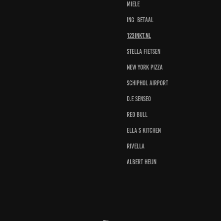
Miele
ING Betaal
123inkt.nl
Stella Fietsen
New York Pizza
Schiphol airport
D.E Senseo
Red Bull
Ella s Kitchen
Rivella
Albert Heijn